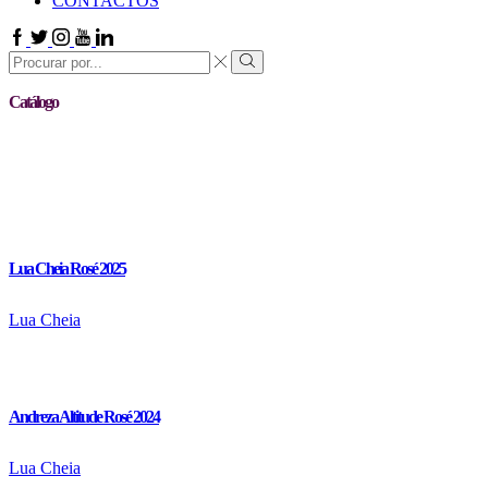
CONTACTOS
Facebook
Twitter
Instagram
Youtube
Linkedin
Search
input
Search
Catálogo
Lua Cheia Rosé 2025
Lua Cheia
Andreza Altitude Rosé 2024
Lua Cheia