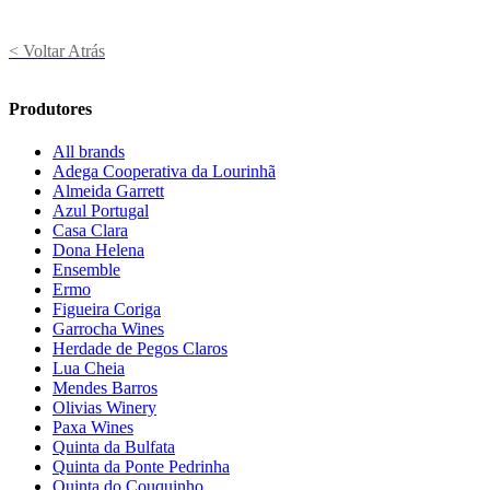
< Voltar Atrás
Produtores
All brands
Adega Cooperativa da Lourinhã
Almeida Garrett
Azul Portugal
Casa Clara
Dona Helena
Ensemble
Ermo
Figueira Coriga
Garrocha Wines
Herdade de Pegos Claros
Lua Cheia
Mendes Barros
Olivias Winery
Paxa Wines
Quinta da Bulfata
Quinta da Ponte Pedrinha
Quinta do Couquinho