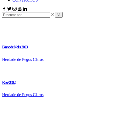
CONTACTOS
Facebook
Twitter
Instagram
Youtube
Linkedin
Search
input
Search
Blanc de Noirs 2023
Herdade de Pegos Claros
Rosé 2022
Herdade de Pegos Claros