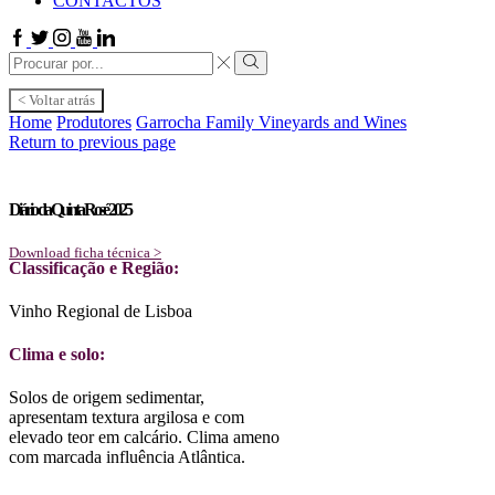
CONTACTOS
Facebook
Twitter
Instagram
Youtube
Linkedin
Search
input
Search
< Voltar atrás
Home
Produtores
Garrocha Family Vineyards and Wines
Return to previous page
Diário da Quinta Rosé 2025
Download ficha técnica >
Classificação e Região:
Vinho Regional de Lisboa
Clima e solo:
Solos de origem sedimentar,
apresentam textura argilosa e com
elevado teor em calcário. Clima ameno
com marcada influência Atlântica.