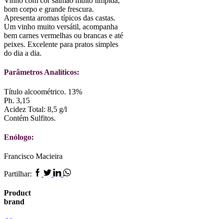
Vinho com cor salmão muito límpida,
bom corpo e grande frescura.
Apresenta aromas típicos das castas.
Um vinho muito versátil, acompanha
bem carnes vermelhas ou brancas e até
peixes. Excelente para pratos simples
do dia a dia.
Parâmetros Analíticos:
Título alcoométrico. 13%
Ph. 3,15
Acidez Total: 8,5 g/l
Contém Sulfitos.
Enólogo:
Francisco Macieira
Facebook
Twitter
Linkedin
Whatsapp
Partilhar:
Product
brand