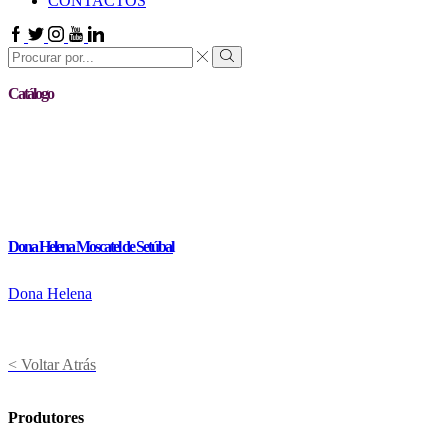
CONTACTOS
Facebook
Twitter
Instagram
Youtube
Linkedin
Search
input
Search
Catálogo
Dona Helena Moscatel de Setúbal
Dona Helena
< Voltar Atrás
Produtores