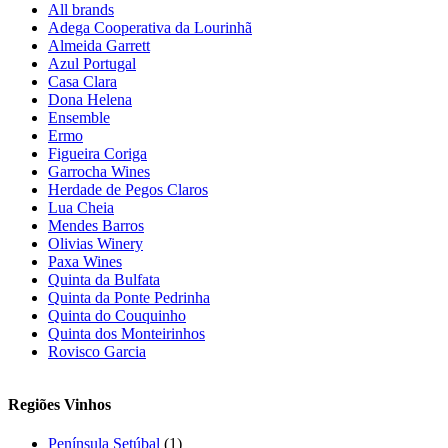
All brands
Adega Cooperativa da Lourinhã
Almeida Garrett
Azul Portugal
Casa Clara
Dona Helena
Ensemble
Ermo
Figueira Coriga
Garrocha Wines
Herdade de Pegos Claros
Lua Cheia
Mendes Barros
Olivias Winery
Paxa Wines
Quinta da Bulfata
Quinta da Ponte Pedrinha
Quinta do Couquinho
Quinta dos Monteirinhos
Rovisco Garcia
Regiões Vinhos
Península Setúbal
(1)