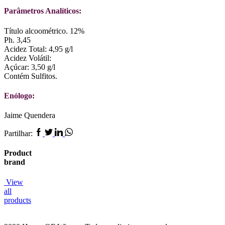
Parâmetros Analíticos:
Título alcoométrico. 12%
Ph. 3,45
Acidez Total: 4,95 g/l
Acidez Volátil:
Açúcar: 3,50 g/l
Contém Sulfitos.
Enólogo:
Jaime Quendera
Facebook
Twitter
Linkedin
Whatsapp
Partilhar:
Product
brand
View
all
products