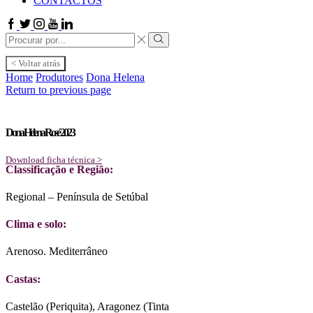
CONTACTOS
Facebook
Twitter
Instagram
Youtube
Linkedin
Search
input
Search
< Voltar atrás
Home
Produtores
Dona Helena
Return to previous page
Dona Helena Rosé 2023
Download ficha técnica >
Classificação e Região:
Regional – Península de Setúbal
Clima e solo:
Arenoso. Mediterrâneo
Castas:
Castelão (Periquita), Aragonez (Tinta