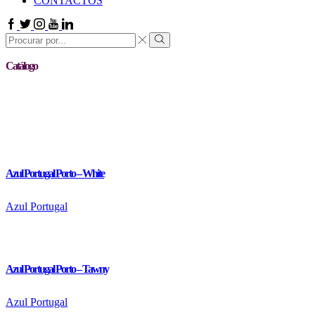
CONTACTOS
Facebook
Twitter
Instagram
Youtube
Linkedin
Search
input
Search
Catálogo
Azul Portugal Porto – White
Azul Portugal
Azul Portugal Porto – Tawny
Azul Portugal