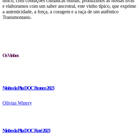
único, com condições climáticas ótimas, produzimos as nossas uvas
e elaboramos com um saber ancestral, este vinho típico, que exprime
a autenticidade, a força, a coragem e a raça de um autêntico
Transmontano.
Os Vinhos
Ninho da Pita DOC Branco 2023
Olivias Winery
Ninho da Pita DOC Rosé 2023