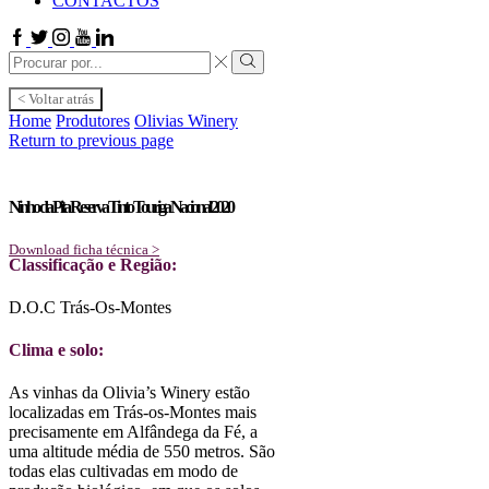
CONTACTOS
Facebook
Twitter
Instagram
Youtube
Linkedin
Search
input
Search
< Voltar atrás
Home
Produtores
Olivias Winery
Return to previous page
Ninho da Pita Reserva Tinto Touriga Nacional 2020
Download ficha técnica >
Classificação e Região:
D.O.C Trás-Os-Montes
Clima e solo:
As vinhas da Olivia’s Winery estão
localizadas em Trás-os-Montes mais
precisamente em Alfândega da Fé, a
uma altitude média de 550 metros. São
todas elas cultivadas em modo de