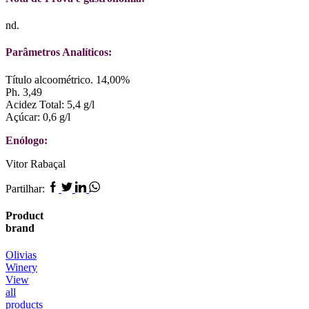
nd.
Parâmetros Analíticos:
Título alcoométrico. 14,00%
Ph. 3,49
Acidez Total: 5,4 g/l
Açúcar: 0,6 g/l
Enólogo:
Vitor Rabaçal
Facebook
Twitter
Linkedin
Whatsapp
Partilhar:
Product
brand
Olivias
Winery
View
all
products