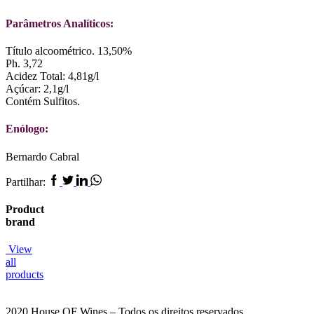
Parâmetros Analíticos:
Título alcoométrico. 13,50%
Ph. 3,72
Acidez Total: 4,81g/l
Açúcar: 2,1g/l
Contém Sulfitos.
Enólogo:
Bernardo Cabral
Facebook
Twitter
Linkedin
Whatsapp
Partilhar:
Product
brand
View
all
products
2020 House OF Wines – Todos os direitos reservados