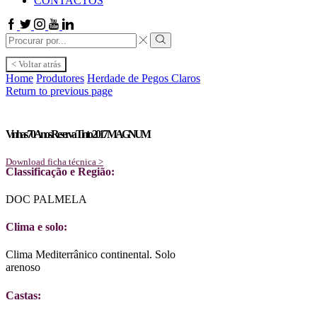
CONTACTOS
Facebook
Twitter
Instagram
Youtube
Linkedin
Search
input
Search
< Voltar atrás
Home
Produtores
Herdade de Pegos Claros
Return to previous page
Vinhas 70 Anos Reserva Tinto 2017 MAGNUM
Download ficha técnica >
Classificação e Região:
DOC PALMELA
Clima e solo:
Clima Mediterrânico continental. Solo
arenoso
Castas: