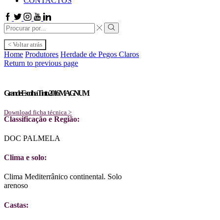
CONTACTOS
Facebook
Twitter
Instagram
Youtube
Linkedin
Search
input
Search
< Voltar atrás
Home
Produtores
Herdade de Pegos Claros
Return to previous page
Grande Escolha Tinto 2016 MAGNUM
Download ficha técnica >
Classificação e Região:
DOC PALMELA
Clima e solo:
Clima Mediterrânico continental. Solo
arenoso
Castas: