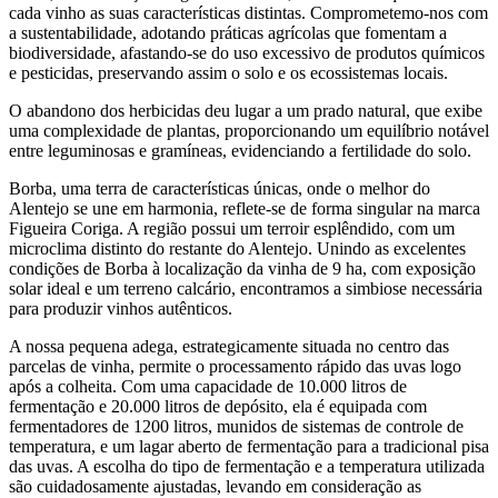
cada vinho as suas características distintas. Comprometemo-nos com
a sustentabilidade, adotando práticas agrícolas que fomentam a
biodiversidade, afastando-se do uso excessivo de produtos químicos
e pesticidas, preservando assim o solo e os ecossistemas locais.
O abandono dos herbicidas deu lugar a um prado natural, que exibe
uma complexidade de plantas, proporcionando um equilíbrio notável
entre leguminosas e gramíneas, evidenciando a fertilidade do solo.
Borba, uma terra de características únicas, onde o melhor do
Alentejo se une em harmonia, reflete-se de forma singular na marca
Figueira Coriga. A região possui um terroir esplêndido, com um
microclima distinto do restante do Alentejo. Unindo as excelentes
condições de Borba à localização da vinha de 9 ha, com exposição
solar ideal e um terreno calcário, encontramos a simbiose necessária
para produzir vinhos autênticos.
A nossa pequena adega, estrategicamente situada no centro das
parcelas de vinha, permite o processamento rápido das uvas logo
após a colheita. Com uma capacidade de 10.000 litros de
fermentação e 20.000 litros de depósito, ela é equipada com
fermentadores de 1200 litros, munidos de sistemas de controle de
temperatura, e um lagar aberto de fermentação para a tradicional pisa
das uvas. A escolha do tipo de fermentação e a temperatura utilizada
são cuidadosamente ajustadas, levando em consideração as