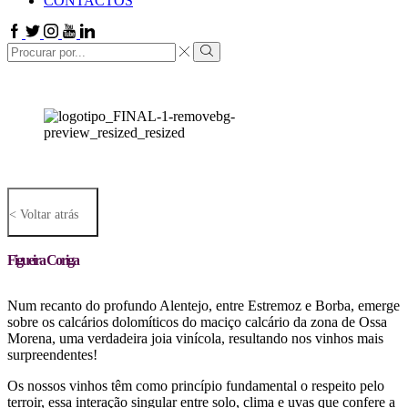
CONTACTOS
Facebook
Twitter
Instagram
Youtube
Linkedin
Search
input
Search
< Voltar atrás
Figueira Coriga
Num recanto do profundo Alentejo, entre Estremoz e Borba, emerge
sobre os calcários dolomíticos do maciço calcário da zona de Ossa
Morena, uma verdadeira joia vinícola, resultando nos vinhos mais
surpreendentes!
Os nossos vinhos têm como princípio fundamental o respeito pelo
terroir, essa interação singular entre solo, clima e uvas que confere a