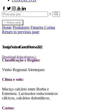
CONTACTOS
Facebook
Twitter
Instagram
Youtube
Linkedin
Search
input
Search
< Voltar atrás
Home
Produtores
Figueira Coriga
Return to previous page
Touriga Nacional Grande Reserva 2022
Download ficha técnica >
Classificação e Região:
Vinho Regional Alentejano
Clima e solo:
Maciço calcário entre Borba e
Estremoz. Luvissolos rodocromicos
cálcicos, calcários dolomíticos.
Castas: