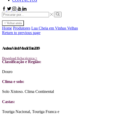
CONTACTOS
Facebook
Twitter
Instagram
Youtube
Linkedin
Search
input
Search
< Voltar atrás
Home
Produtores
Lua Cheia em Vinhas Velhas
Return to previous page
Andreza Vale de Mendiz Tinto 2019
Download ficha técnica >
Classificação e Região:
Douro
Clima e solo:
Solo Xistoso. Clima Continental
Castas:
Touriga Nacional, Touriga Franca e