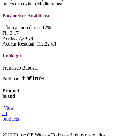
pratos de cozinha Mediterrânea
Parâmetros Analíticos:
Título alcoométrico. 12%
Ph. 3.17
Acidez: 7,39 g/l
Açúcar Residual: 112,22 g/l
Enólogo:
Francisco Baptista
Facebook
Twitter
Linkedin
Whatsapp
Partilhar:
Product
brand
View
all
products
2020 House OF Wines – Todos os direitos reservados