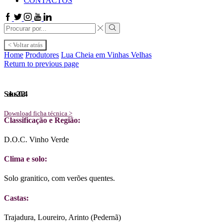
CONTACTOS
Facebook
Twitter
Instagram
Youtube
Linkedin
Search
input
Search
< Voltar atrás
Home
Produtores
Lua Cheia em Vinhas Velhas
Return to previous page
Salsus 2024
Download ficha técnica >
Classificação e Região:
D.O.C. Vinho Verde
Clima e solo:
Solo granitico, com verões quentes.
Castas:
Trajadura, Loureiro, Arinto (Pedernã)