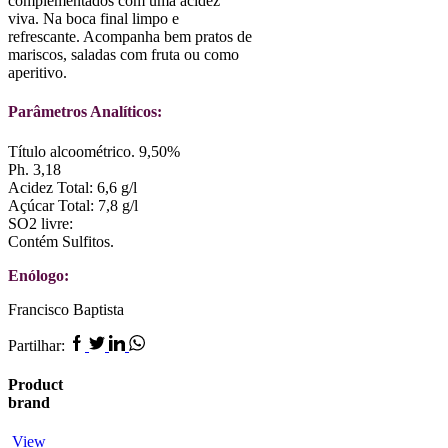
complementados com uma acidez
viva. Na boca final limpo e
refrescante. Acompanha bem pratos de
mariscos, saladas com fruta ou como
aperitivo.
Parâmetros Analíticos:
Título alcoométrico. 9,50%
Ph. 3,18
Acidez Total: 6,6 g/l
Açúcar Total: 7,8 g/l
SO2 livre:
Contém Sulfitos.
Enólogo:
Francisco Baptista
Facebook
Twitter
Linkedin
Whatsapp
Partilhar:
Product
brand
View