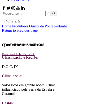
CONTACTOS
Facebook
Twitter
Instagram
Youtube
Linkedin
Search
input
Search
< Voltar atrás
Home
Produtores
Quinta da Ponte Pedrinha
Return to previous page
Q Ponte Pedrinha Vinhas Velhas Tinto 2018
Download ficha técnica >
Classificação e Região:
D.O.C. Dão
Clima e solo:
Solos ricos em granito nobre. Clima
influenciado pela Serra da Estrela e
Caramulo
Castas: