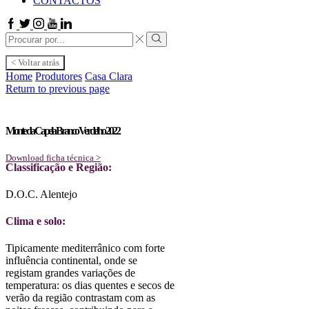
CONTACTOS
Facebook
Twitter
Instagram
Youtube
Linkedin
Search
input
Search
< Voltar atrás
Home
Produtores
Casa Clara
Return to previous page
Monte da Capela Branco Verdelho 2022
Download ficha técnica >
Classificação e Região:
D.O.C. Alentejo
Clima e solo:
Tipicamente mediterrânico com forte
influência continental, onde se
registam grandes variações de
temperatura: os dias quentes e secos de
verão da região contrastam com as