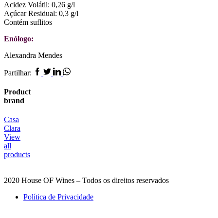
Acidez Volátil: 0,26 g/l
Açúcar Residual: 0,3 g/l
Contém suflitos
Enólogo:
Alexandra Mendes
Facebook
Twitter
Linkedin
Whatsapp
Partilhar:
Product
brand
Casa
Clara
View
all
products
2020 House OF Wines – Todos os direitos reservados
Política de Privacidade