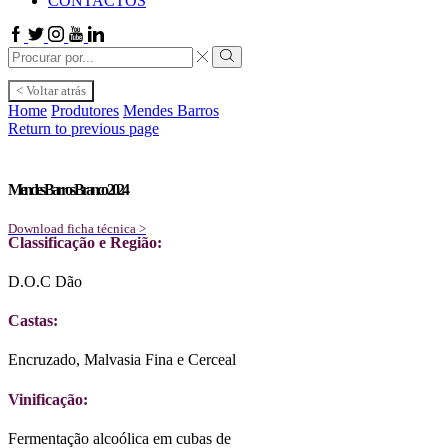
CONTACTOS
Facebook
Twitter
Instagram
Youtube
Linkedin
Search
input
Search
< Voltar atrás
Home
Produtores
Mendes Barros
Return to previous page
Mendes Barros Branco 2024
Download ficha técnica >
Classificação e Região:
D.O.C Dão
Castas:
Encruzado, Malvasia Fina e Cerceal
Vinificação:
Fermentação alcoólica em cubas de