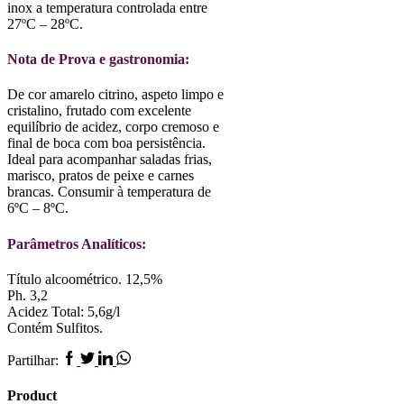
inox a temperatura controlada entre
27ºC – 28ºC.
Nota de Prova e gastronomia:
De cor amarelo citrino, aspeto limpo e
cristalino, frutado com excelente
equilíbrio de acidez, corpo cremoso e
final de boca com boa persistência.
Ideal para acompanhar saladas frias,
marisco, pratos de peixe e carnes
brancas. Consumir à temperatura de
6ºC – 8ºC.
Parâmetros Analíticos:
Título alcoométrico. 12,5%
Ph. 3,2
Acidez Total: 5,6g/l
Contém Sulfitos.
Facebook
Twitter
Linkedin
Whatsapp
Partilhar:
Product