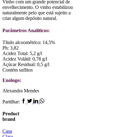
Vinho com um grande potencial de
envelhecimento. O vinho estabilizou
naturalmente pelo que está sujeito a
criar algum depósito natural.
Parâmetros Analíticos:
Título alcoométrico: 14,5%
Ph: 3,82
Acidez Total: 5,2 g/l
Acidez Volátil: 0,78 g/l
Açúcar Residual: 0,5 g/l
Contém suflitos
Enólogo:
Alexandra Mendes
Facebook
Twitter
Linkedin
Whatsapp
Partilhar:
Product
brand
Casa
Clara