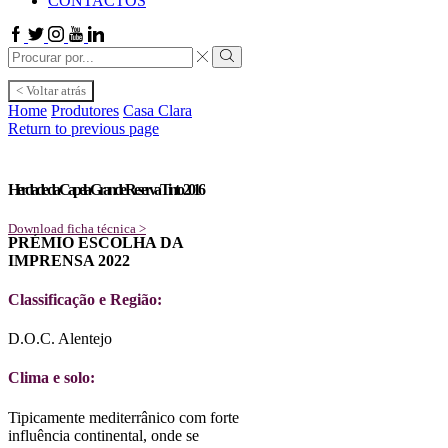
CONTACTOS
Facebook
Twitter
Instagram
Youtube
Linkedin
Search
input
Search
< Voltar atrás
Home
Produtores
Casa Clara
Return to previous page
Herdade da Capela Grande Reserva Tinto 2016
Download ficha técnica >
PRÉMIO ESCOLHA DA
IMPRENSA 2022
Classificação e Região:
D.O.C. Alentejo
Clima e solo:
Tipicamente mediterrânico com forte
influência continental, onde se