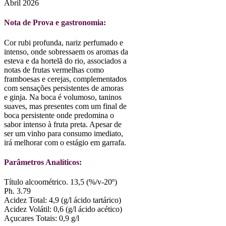
Abril 2026
Nota de Prova e gastronomia:
Cor rubi profunda, nariz perfumado e
intenso, onde sobressaem os aromas da
esteva e da hortelã do rio, associados a
notas de frutas vermelhas como
framboesas e cerejas, complementados
com sensações persistentes de amoras
e ginja. Na boca é volumoso, taninos
suaves, mas presentes com um final de
boca persistente onde predomina o
sabor intenso à fruta preta. Apesar de
ser um vinho para consumo imediato,
irá melhorar com o estágio em garrafa.
Parâmetros Analíticos:
Título alcoométrico. 13,5 (%/v-20º)
Ph. 3.79
Acidez Total: 4,9 (g/l ácido tartárico)
Acidez Volátil: 0,6 (g/l ácido acético)
Açucares Totais: 0,9 g/l