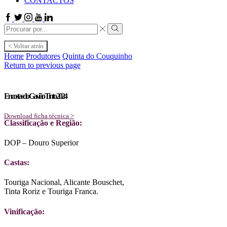
CONTACTOS
Facebook
Twitter
Instagram
Youtube
Linkedin
Search
input
Search
< Voltar atrás
Home
Produtores
Quinta do Couquinho
Return to previous page
Encostas do Gavião Tinto 2024
Download ficha técnica >
Classificação e Região:
DOP – Douro Superior
Castas:
Touriga Nacional, Alicante Bouschet,
Tinta Roriz e Touriga Franca.
Vinificação: