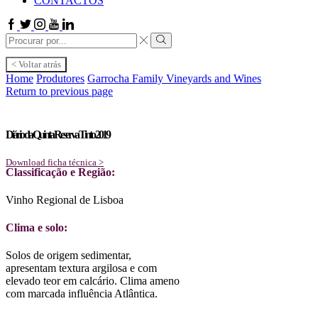
CONTACTOS
Facebook
Twitter
Instagram
Youtube
Linkedin
Search
input
Search
< Voltar atrás
Home
Produtores
Garrocha Family Vineyards and Wines
Return to previous page
Diário da Quinta Reserva Tinto 2019
Download ficha técnica >
Classificação e Região:
Vinho Regional de Lisboa
Clima e solo:
Solos de origem sedimentar,
apresentam textura argilosa e com
elevado teor em calcário. Clima ameno
com marcada influência Atlântica.