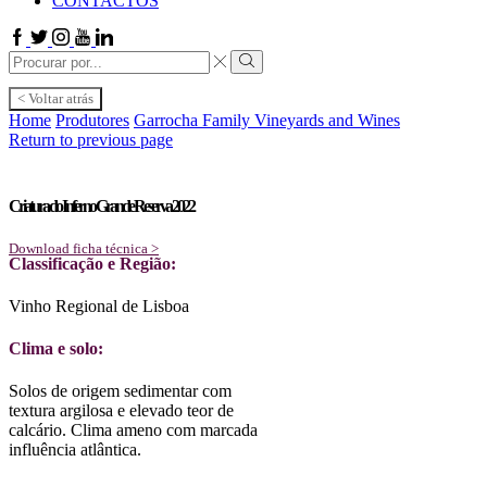
CONTACTOS
Facebook
Twitter
Instagram
Youtube
Linkedin
Search
input
Search
< Voltar atrás
Home
Produtores
Garrocha Family Vineyards and Wines
Return to previous page
Criatura do Inferno Grande Reserva 2022
Download ficha técnica >
Classificação e Região:
Vinho Regional de Lisboa
Clima e solo:
Solos de origem sedimentar com
textura argilosa e elevado teor de
calcário. Clima ameno com marcada
influência atlântica.