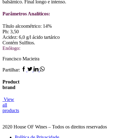
balsâmico. Final longo e intenso.
Parâmetros Analíticos:
Título alcoométrico: 14%
Ph: 3,50
Acidez: 6,0 g/l ácido tartárico
Contém Sulfitos.
Enólogo:
Francisco Macieira
Facebook
Twitter
Linkedin
Whatsapp
Partilhar:
Product
brand
View
all
products
2020 House OF Wines – Todos os direitos reservados
Política de Privacidade