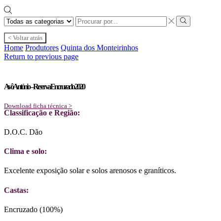
Search
input
Search
< Voltar atrás
Home
Produtores
Quinta dos Monteirinhos
Return to previous page
Avô António – Reserva Encruzado 2020
Download ficha técnica >
Classificação e Região:
D.O.C. Dão
Clima e solo:
Excelente exposição solar e solos arenosos e graníticos.
Castas:
Encruzado (100%)