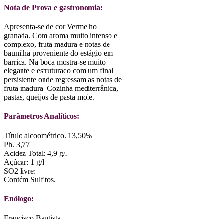
Nota de Prova e gastronomia:
Apresenta-se de cor Vermelho
granada. Com aroma muito intenso e
complexo, fruta madura e notas de
baunilha proveniente do estágio em
barrica. Na boca mostra-se muito
elegante e estruturado com um final
persistente onde regressam as notas de
fruta madura. Cozinha mediterrânica,
pastas, queijos de pasta mole.
Parâmetros Analíticos:
Título alcoométrico. 13,50%
Ph. 3,77
Acidez Total: 4,9 g/l
Açúcar: 1 g/l
SO2 livre:
Contém Sulfitos.
Enólogo:
Francisco Baptista