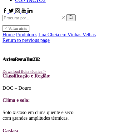
CONTACTOS
Facebook
Twitter
Instagram
Youtube
Linkedin
Search
input
Search
< Voltar atrás
Home
Produtores
Lua Cheia em Vinhas Velhas
Return to previous page
Andreza Reserva Tinto 2022
Download ficha técnica >
Classificação e Região:
DOC – Douro
Clima e solo:
Solo xistoso em clima quente e seco
com grandes amplitudes térmicas.
Castas: