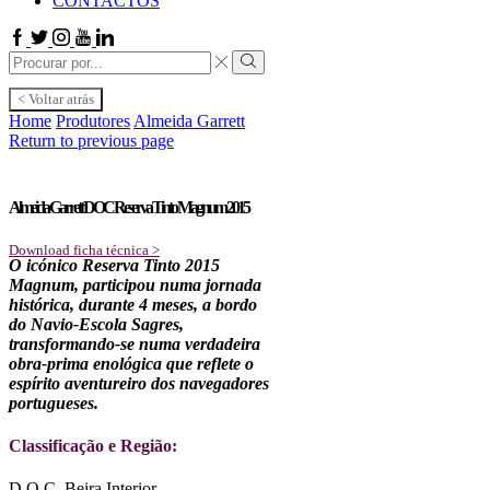
CONTACTOS
Facebook
Twitter
Instagram
Youtube
Linkedin
Search
input
Search
< Voltar atrás
Home
Produtores
Almeida Garrett
Return to previous page
Almeida Garrett DOC Reserva Tinto Magnum 2015
Download ficha técnica >
O icónico Reserva Tinto 2015
Magnum, participou numa jornada
histórica, durante 4 meses, a bordo
do Navio-Escola Sagres,
transformando-se numa verdadeira
obra-prima enológica que reflete o
espírito aventureiro dos navegadores
portugueses.
Classificação e Região:
D.O.C. Beira Interior