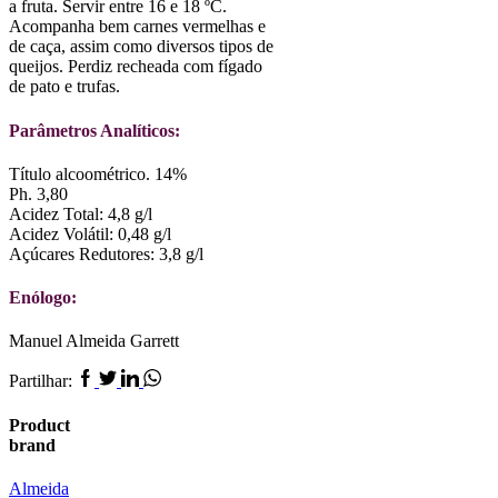
a fruta. Servir entre 16 e 18 ºC.
Acompanha bem carnes vermelhas e
de caça, assim como diversos tipos de
queijos. Perdiz recheada com fígado
de pato e trufas.
Parâmetros Analíticos:
Título alcoométrico. 14%
Ph. 3,80
Acidez Total: 4,8 g/l
Acidez Volátil: 0,48 g/l
Açúcares Redutores: 3,8 g/l
Enólogo:
Manuel Almeida Garrett
Facebook
Twitter
Linkedin
Whatsapp
Partilhar:
Product
brand
Almeida