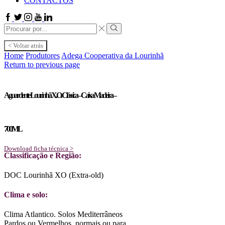
CONTACTOS
Facebook
Twitter
Instagram
Youtube
Linkedin
Search
input
Search
< Voltar atrás
Home
Produtores
Adega Cooperativa da Lourinhã
Return to previous page
Aguardente Lourinhã X.O. Clássica – Caixa Madeira –
700ML
Download ficha técnica >
Classificação e Região:
DOC Lourinhã XO (Extra-old)
Clima e solo:
Clima Atlantico. Solos Mediterrâneos
Pardos ou Vermelhos, normais ou para