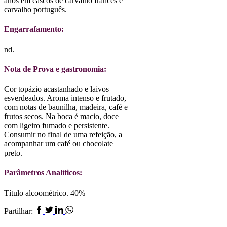
anos em cascos de carvalho francês e
carvalho português.
Engarrafamento:
nd.
Nota de Prova e gastronomia:
Cor topázio acastanhado e laivos
esverdeados. Aroma intenso e frutado,
com notas de baunilha, madeira, café e
frutos secos. Na boca é macio, doce
com ligeiro fumado e persistente.
Consumir no final de uma refeição, a
acompanhar um café ou chocolate
preto.
Parâmetros Analíticos:
Título alcoométrico. 40%
Facebook
Twitter
Linkedin
Whatsapp
Partilhar: