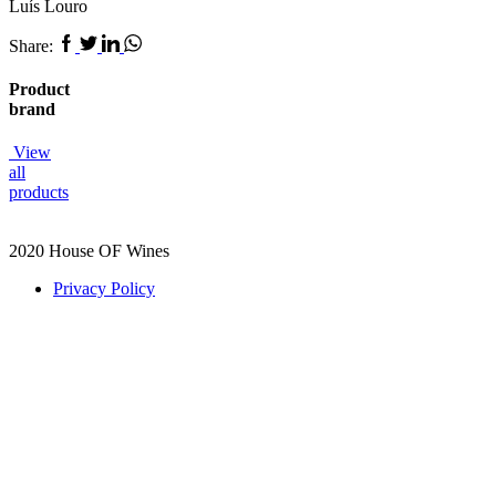
Luís Louro
Facebook
Twitter
Linkedin
Whatsapp
Share:
Product
brand
View
all
products
2020 House OF Wines
Privacy Policy