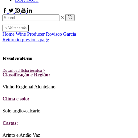
CONTACT
Facebook
Twitter
Instagram
Youtube
Linkedin
Search
input
Search
< Voltar atrás
Home
Wine Producer
Rovisco Garcia
Return to previous page
Rovisco Garcia Branco
Download ficha técnica >
Classificação e Região:
Vinho Regional Alentejano
Clima e solo:
Solo argilo-calcário
Castas:
Arinto e Antão Vaz