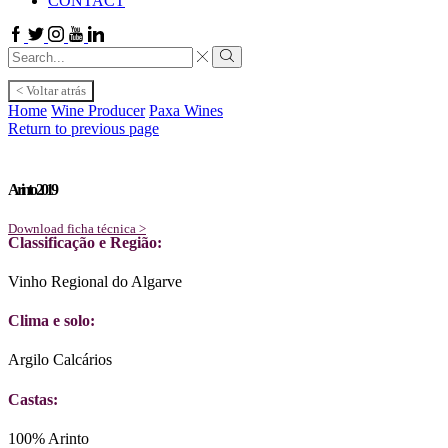
CONTACT
Facebook
Twitter
Instagram
Youtube
Linkedin
Search
input
Search
< Voltar atrás
Home
Wine Producer
Paxa Wines
Return to previous page
Arinto 2019
Download ficha técnica >
Classificação e Região:
Vinho Regional do Algarve
Clima e solo:
Argilo Calcários
Castas:
100% Arinto