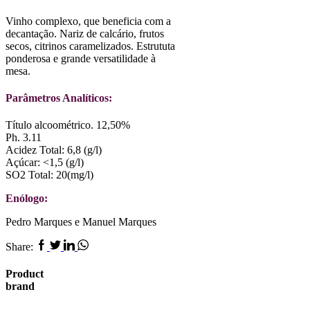
Vinho complexo, que beneficia com a
decantação. Nariz de calcário, frutos
secos, citrinos caramelizados. Estrututa
ponderosa e grande versatilidade à
mesa.
Parâmetros Analíticos:
Título alcoométrico. 12,50%
Ph. 3.11
Acidez Total: 6,8 (g/l)
Açúcar: <1,5 (g/l)
SO2 Total: 20(mg/l)
Enólogo:
Pedro Marques e Manuel Marques
Facebook
Twitter
Linkedin
Whatsapp
Share:
Product
brand