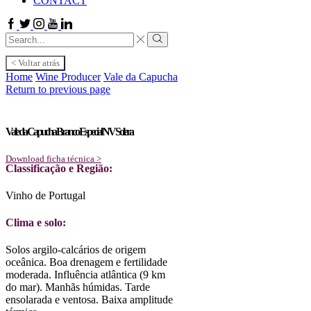
CONTACT
Facebook
Twitter
Instagram
Youtube
Linkedin
Search
input
Search
< Voltar atrás
Home
Wine Producer
Vale da Capucha
Return to previous page
Vale da Capucha Branco Especial NV Solera
Download ficha técnica >
Classificação e Região:
Vinho de Portugal
Clima e solo:
Solos argilo-calcários de origem
oceânica. Boa drenagem e fertilidade
moderada. Influência atlântica (9 km
do mar). Manhãs húmidas. Tarde
ensolarada e ventosa. Baixa amplitude