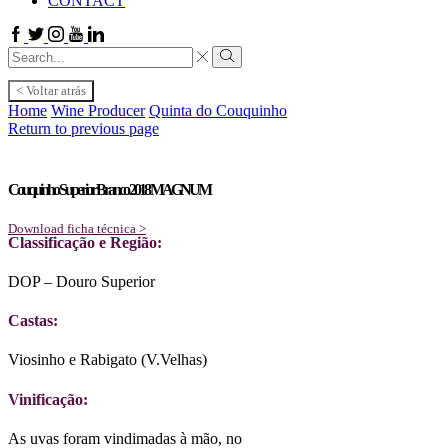
CONTACT
Facebook
Twitter
Instagram
Youtube
Linkedin
Search
input
Search
< Voltar atrás
Home
Wine Producer
Quinta do Couquinho
Return to previous page
Couquinho Superior Branco 2018 MAGNUM
Download ficha técnica >
Classificação e Região:
DOP – Douro Superior
Castas:
Viosinho e Rabigato (V.Velhas)
Vinificação:
As uvas foram vindimadas à mão, no