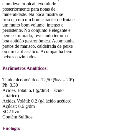
e um leve tropical, evoluindo
posteriormente para notas de
mineralidade. Na boca mostra-se
fresco, com um bom carácter de fruta e
um muito bom volume, intenso e
persistente. No conjunto é elegante e
bem estruturado, revelando ter uma
boa aptidão gastronómica. Acompanha
pratos de marisco, caldeirada de peixe
ou um caril asiático. Acompanha bem
peixes cozinhados.
Parâmetros Analíticos:
Título alcoométrico. 12,50 (%/v – 20º)
Ph. 3.30
Acidez Total: 6.1 (g/dm3 – ácido
tartárico)
Acidez Volátil: 0.2 (g/l ácido acético)
Açúcar: 0.6 g/dm
SO2 livre:
Contém Sulfitos.
Enólogo: