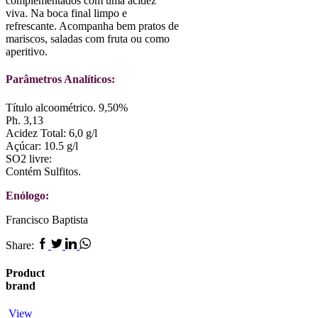
complementados com uma acidez
viva. Na boca final limpo e
refrescante. Acompanha bem pratos de
mariscos, saladas com fruta ou como
aperitivo.
Parâmetros Analíticos:
Título alcoométrico. 9,50%
Ph. 3,13
Acidez Total: 6,0 g/l
Açúcar: 10.5 g/l
SO2 livre:
Contém Sulfitos.
Enólogo:
Francisco Baptista
Facebook
Twitter
Linkedin
Whatsapp
Share:
Product
brand
View