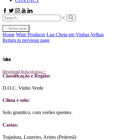
CONTACT
Facebook
Twitter
Instagram
Youtube
Linkedin
Search
input
Search
< Voltar atrás
Home
Wine Producer
Lua Cheia em Vinhas Velhas
Return to previous page
Salsus
Download ficha técnica >
Classificação e Região:
D.O.C. Vinho Verde
Clima e solo:
Solo granitico, com verões quentes.
Castas:
Trajadura, Loureiro, Arinto (Pedernã)