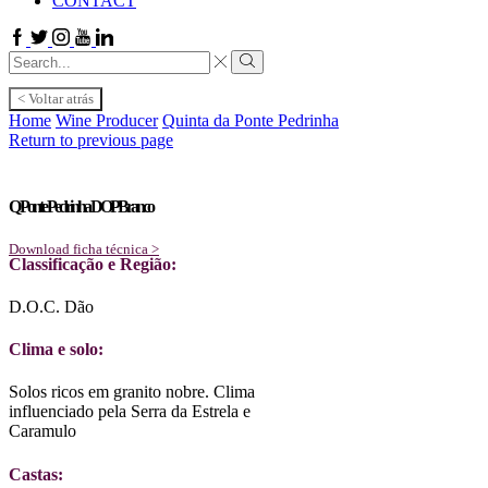
CONTACT
Facebook
Twitter
Instagram
Youtube
Linkedin
Search
input
Search
< Voltar atrás
Home
Wine Producer
Quinta da Ponte Pedrinha
Return to previous page
Q Ponte Pedrinha DOP Branco
Download ficha técnica >
Classificação e Região:
D.O.C. Dão
Clima e solo:
Solos ricos em granito nobre. Clima
influenciado pela Serra da Estrela e
Caramulo
Castas: