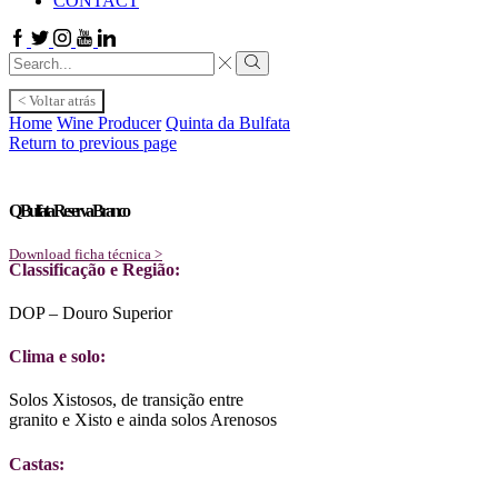
CONTACT
Facebook
Twitter
Instagram
Youtube
Linkedin
Search
input
Search
< Voltar atrás
Home
Wine Producer
Quinta da Bulfata
Return to previous page
Q Bulfata Reserva Branco
Download ficha técnica >
Classificação e Região:
DOP – Douro Superior
Clima e solo:
Solos Xistosos, de transição entre
granito e Xisto e ainda solos Arenosos
Castas: