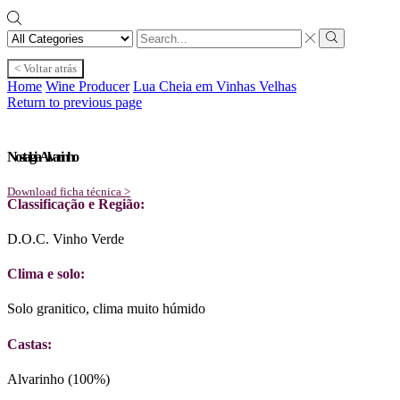
Search
input
Search
< Voltar atrás
Home
Wine Producer
Lua Cheia em Vinhas Velhas
Return to previous page
Nostalgia Alvarinho
Download ficha técnica >
Classificação e Região:
D.O.C. Vinho Verde
Clima e solo:
Solo granitico, clima muito húmido
Castas:
Alvarinho (100%)