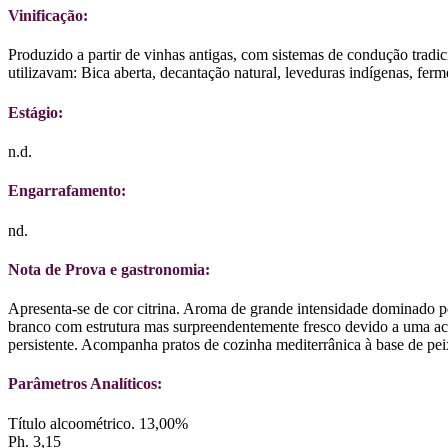
Vinificação:
Produzido a partir de vinhas antigas, com sistemas de condução tradic
utilizavam: Bica aberta, decantação natural, leveduras indígenas, fer
Estágio:
n.d.
Engarrafamento:
nd.
Nota de Prova e gastronomia:
Apresenta-se de cor citrina. Aroma de grande intensidade dominado p
branco com estrutura mas surpreendentemente fresco devido a uma aci
persistente. Acompanha pratos de cozinha mediterrânica à base de pei
Parâmetros Analíticos:
Título alcoométrico. 13,00%
Ph. 3,15