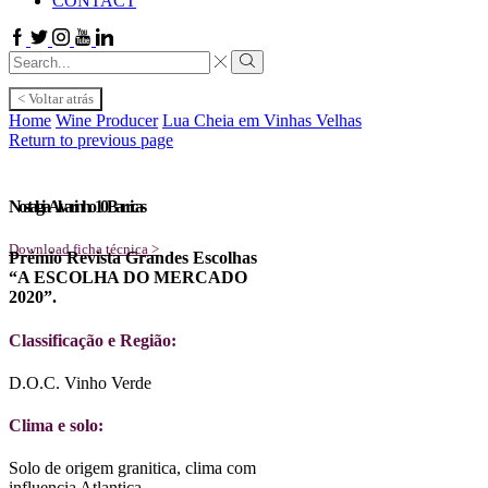
CONTACT
Facebook
Twitter
Instagram
Youtube
Linkedin
Search
input
Search
< Voltar atrás
Home
Wine Producer
Lua Cheia em Vinhas Velhas
Return to previous page
Nostalgia Alvarinho 10 Barricas
Download ficha técnica >
Prémio Revista Grandes Escolhas
“A ESCOLHA DO MERCADO
2020”.
Classificação e Região:
D.O.C. Vinho Verde
Clima e solo:
Solo de origem granitica, clima com
influencia Atlantica