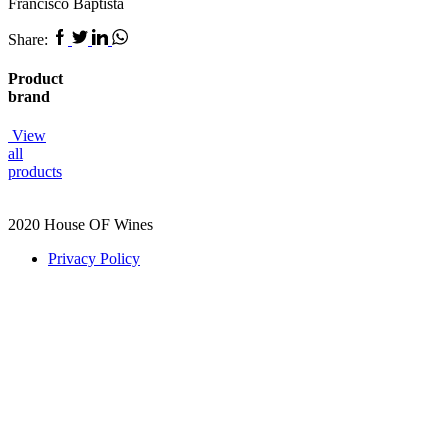
Francisco Baptista
Facebook
Twitter
Linkedin
Whatsapp
Share:
Product
brand
View
all
products
2020 House OF Wines
Privacy Policy