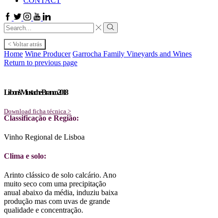
CONTACT
Facebook
Twitter
Instagram
Youtube
Linkedin
Search
input
Search
< Voltar atrás
Home
Wine Producer
Garrocha Family Vineyards and Wines
Return to previous page
Lisbon’s Mustache Branco 2018
Download ficha técnica >
Classificação e Região:
Vinho Regional de Lisboa
Clima e solo:
Arinto clássico de solo calcário. Ano
muito seco com uma precipitação
anual abaixo da média, induziu baixa
produção mas com uvas de grande
qualidade e concentração.