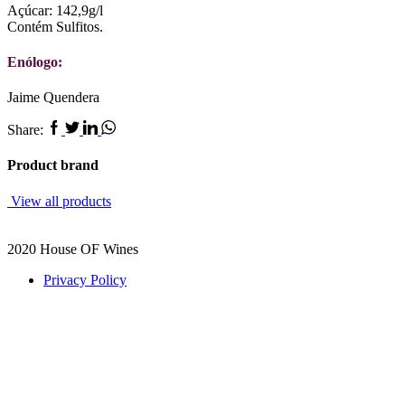
Açúcar: 142,9g/l
Contém Sulfitos.
Enólogo:
Jaime Quendera
Facebook
Twitter
Linkedin
Whatsapp
Share:
Product brand
View all products
2020 House OF Wines
Privacy Policy