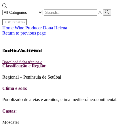
Search
input
Search
< Voltar atrás
Home
Wine Producer
Dona Helena
Return to previous page
Dona Helena Moscatel de Setúbal
Download ficha técnica >
Classificação e Região:
Regional – Península de Setúbal
Clima e solo:
Podolizado de areias e arenitos, clima mediterrâneo-continental.
Castas:
Moscatel