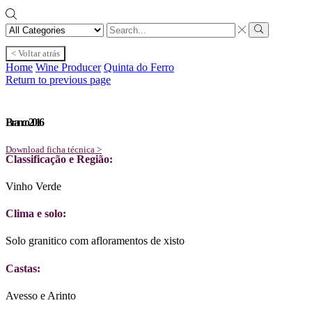
Search
input
Search
< Voltar atrás
Home
Wine Producer
Quinta do Ferro
Return to previous page
Branco 2016
Download ficha técnica >
Classificação e Região:
Vinho Verde
Clima e solo:
Solo granitico com afloramentos de xisto
Castas:
Avesso e Arinto