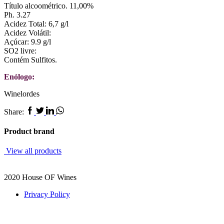
Título alcoométrico. 11,00%
Ph. 3.27
Acidez Total: 6,7 g/l
Acidez Volátil:
Açúcar: 9.9 g/l
SO2 livre:
Contém Sulfitos.
Enólogo:
Winelordes
Facebook
Twitter
Linkedin
Whatsapp
Share:
Product brand
View all products
2020 House OF Wines
Privacy Policy