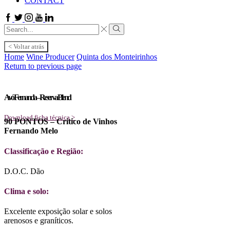
CONTACT
Facebook
Twitter
Instagram
Youtube
Linkedin
Search
input
Search
< Voltar atrás
Home
Wine Producer
Quinta dos Monteirinhos
Return to previous page
Avó Fernanda – Reserva Blend
Download ficha técnica >
90 PONTOS – Critico de Vinhos
Fernando Melo
Classificação e Região:
D.O.C. Dão
Clima e solo:
Excelente exposição solar e solos
arenosos e graníticos.